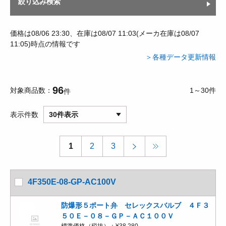
絞り込み検索
価格は08/06 23:30、在庫は08/07 11:03(メーカ在庫は08/07
11:05)時点の情報です
＞各種データ更新情報
96
対象商品数
1～30件
件
表示件数
30件表示
1
2
3
4F350E-08-GP-AC100V
防爆形５ポート弁 セレックスバルブ ４Ｆ３
５０Ｅ－０８－ＧＰ－ＡＣ１００Ｖ