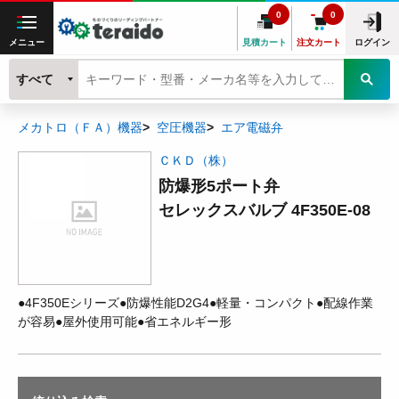
0
0
メニュー
見積カート
注文カート
ログイン
すべて
メカトロ（ＦＡ）機器
空圧機器
エア電磁弁
ＣＫＤ（株）
防爆形5ポート弁
セレックスバルブ 4F350E-08
●4F350Eシリーズ●防爆性能D2G4●軽量・コンパクト●配線作業
が容易●屋外使用可能●省エネルギー形