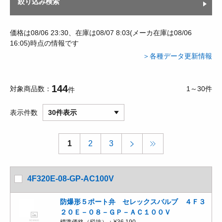
絞り込み検索
価格は08/06 23:30、在庫は08/07 8:03(メーカ在庫は08/06
16:05)時点の情報です
＞各種データ更新情報
144
対象商品数
1～30件
件
表示件数
30件表示
1
2
3
4F320E-08-GP-AC100V
防爆形５ポート弁 セレックスバルブ ４Ｆ３
２０Ｅ－０８－ＧＰ－ＡＣ１００Ｖ