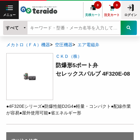
0
0
メニュー
見積カート
注文カート
ログイン
すべて
メカトロ（ＦＡ）機器
空圧機器
エア電磁弁
ＣＫＤ（株）
防爆形5ポート弁
セレックスバルブ 4F320E-08
●4F320Eシリーズ●防爆性能D2G4●軽量・コンパクト●配線作業
が容易●屋外使用可能●省エネルギー形