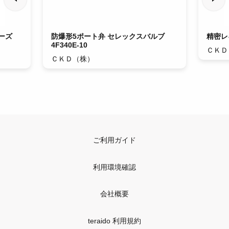
ーズ
防爆形5ポート弁 セレックスバルブ
精密レ
4F340E-10
ＣＫＤ
ＣＫＤ（株）
ご利用ガイド
利用環境確認
会社概要
teraido 利用規約