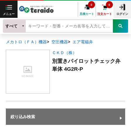
0
0
メニュー
見積カート
注文カート
ログイン
すべて
メカトロ（ＦＡ）機器
空圧機器
エア電磁弁
ＣＫＤ（株）
別置きパイロットチェック弁
単体 4G2R-P
絞り込み検索