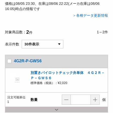
価格は08/05 23:30、在庫は08/06 22:22(メーカ在庫は08/06
16:05)時点の情報です
＞各種データ更新情報
2
対象商品数
1～2件
件
表示件数
30件表示
4G2R-P-GWS6
別置きパイロットチェック弁単体 ４Ｇ２Ｒ－
Ｐ－ＧＷＳ６
標準価格（税抜）：
¥2,020
注文可能単位
数量
個
1