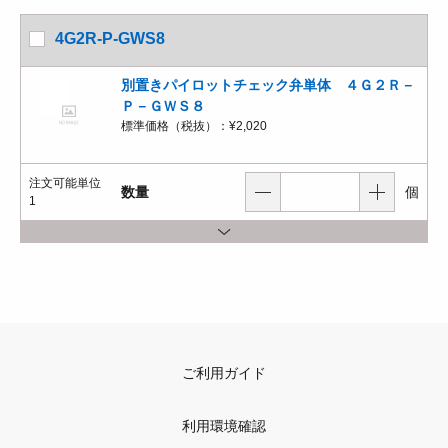
4G2R-P-GWS8
別置きパイロットチェック弁単体 ４Ｇ２Ｒ－
Ｐ－ＧＷＳ８
標準価格（税抜）：
¥2,020
注文可能単位
数量
個
1
ご利用ガイド
利用環境確認