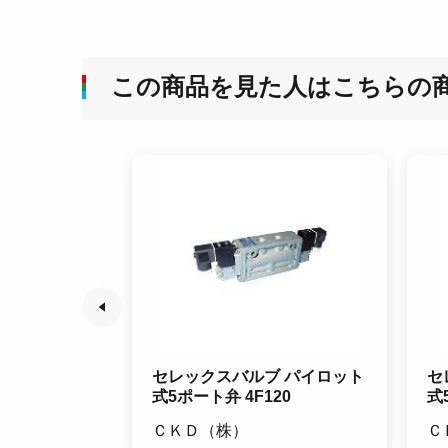
この商品を見た人はこちらの
方弁ダイヤフ
セレックスバルブ パイロット
セ
11
式5ポート弁 4F120
式
ＣＫＤ（株）
Ｃ