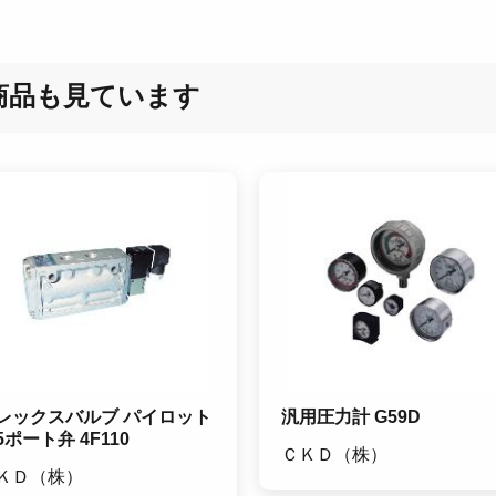
商品も見ています
レックスバルブ パイロット
汎用圧力計 G59D
5ポート弁 4F110
ＣＫＤ（株）
ＫＤ（株）