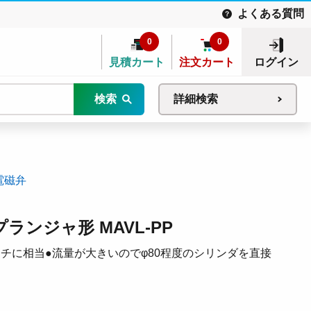
よくある質問
0
0
見積カート
注文カート
ログイン
検索
詳細検索
電磁弁
ンジャ形 MAVL-PP
ッチに相当●流量が大きいのでφ80程度のシリンダを直接