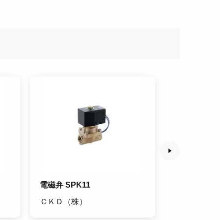
電磁弁 SPK11
直動式2ポー
AB41-03
ＣＫＤ（株）
ＣＫＤ（株