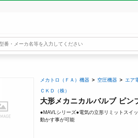
メカトロ（ＦＡ）機器
空圧機器
エア
ＣＫＤ（株）
大形メカニカルバルブ ピンプラ
●MAVLシリーズ●電気の立形リミットスイ
動かす事が可能