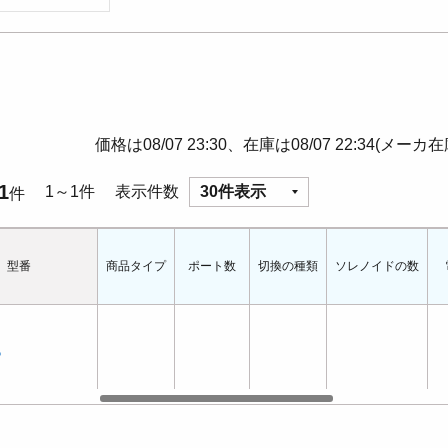
価格は08/07 23:30、在庫は08/07 22:34(メーカ
1
1～1件
表示件数
30件表示
件
型番
商品タイプ
ポート数
切換の種類
ソレノイドの数
P