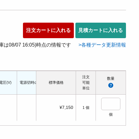
注文カートに入れる
見積カートに入れる
在庫は08/07 16:05)時点の情報です
各種データ更新情報
注文
数量
電圧(V)
電源切時の状態
標準価格
配管口の種類
配管ねじの呼び
可能
適応シリンダ径(Φ
単位
¥7,150
1
個
個