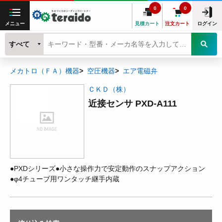
0
0
メニュー
見積カート
注文カート
ログイン
すべて
メカトロ（ＦＡ）機器
空圧機器
エア電磁弁
ＣＫＤ（株）
近接センサ PXD-A111
●PXDシリーズ●小さな操作力で安定動作のスナップアクション
●φ4チューブ用ワンタッチ継手内蔵