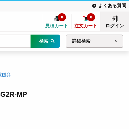
よくある質問
0
0
見積カート
注文カート
ログイン
検索
詳細検索
電磁弁
2R-MP