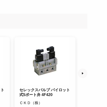
ット
セレックスバルブ パイロット
フィルタレギ
式5ポート弁 4F420
リーズ W300
ＣＫＤ（株）
ＣＫＤ（株