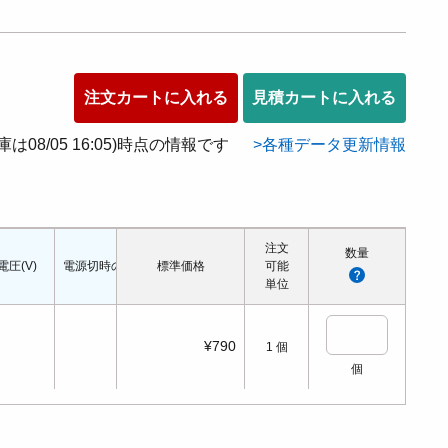
注文カートに入れる
見積カートに入れる
在庫は08/05 16:05)時点の情報です
各種データ更新情報
注文
数量
電圧(V)
電源切時の状態
標準価格
配管口の種類
配管ねじの呼び
可能
適応シリンダ径(Φ
単位
¥790
1
個
個