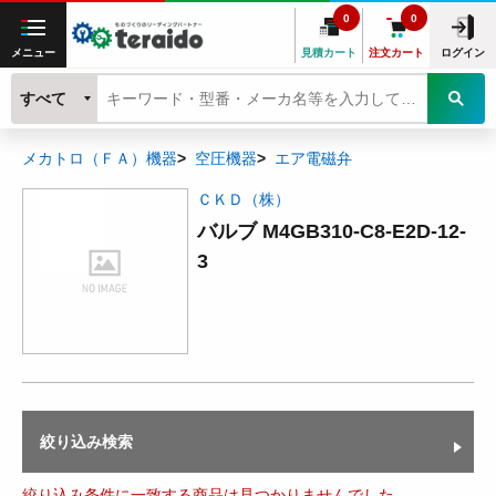
0
0
メニュー
見積カート
注文カート
ログイン
すべて
メカトロ（ＦＡ）機器
空圧機器
エア電磁弁
ＣＫＤ（株）
バルブ M4GB310-C8-E2D-12-
3
絞り込み検索
絞り込み条件に一致する商品は見つかりませんでした。