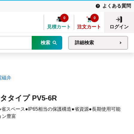
よくある質問
0
0
見積カート
注文カート
ログイン
検索
詳細検索
電磁弁
タイプ PV5-6R
ギ●省スペース●IP65相当の保護構造●省資源●長期使用可能
ョン豊富