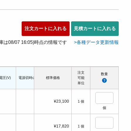
注文カートに入れる
見積カートに入れる
在庫は08/07 16:05)時点の情報です
各種データ更新情報
注文
数量
電圧(V)
電源切時の状態
標準価格
配管口の種類
配管ねじの呼び
可能
適応シリンダ径(Φ
単位
¥23,100
1
個
個
¥17,820
1
個