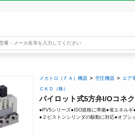
メカトロ（ＦＡ）機器
空圧機器
エア
ＣＫＤ（株）
パイロット式5方弁I/Oコネクタ
●PV5シリーズ●ISO規格に準拠●省エネル
●２ピストンシリンダの駆動に対応●オプシ