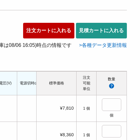
注文カートに入れる
見積カートに入れる
在庫は08/06 16:05)時点の情報です
各種データ更新情報
注文
数量
電圧(V)
電源切時の状態
標準価格
配管口の種類
配管ねじの呼び
可能
適応シリンダ径(Φ
単位
¥7,810
1
個
個
¥8,360
1
個