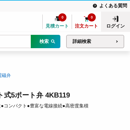
よくある質問
0
0
見積カート
注文カート
ログイン
検索
詳細検索
電磁弁
5ポート弁 4KB119
答性●コンパクト●豊富な電線接続●高密度集積