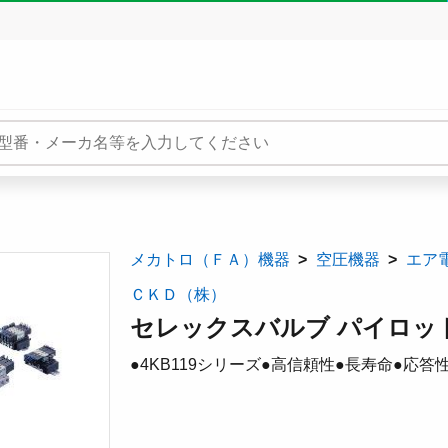
メカトロ（ＦＡ）機器
空圧機器
エア
ＣＫＤ（株）
セレックスバルブ パイロット式
●4KB119シリーズ●高信頼性●長寿命●応