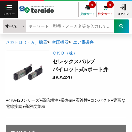
0
0
メニュー
見積カート
注文カート
ログイン
すべて
メカトロ（ＦＡ）機器
空圧機器
エア電磁弁
ＣＫＤ（株）
セレックスバルブ
パイロット式5ポート弁
4KA420
●4KA420シリーズ●高信頼性●長寿命●応答性●コンパクト●豊富な
電線接続●高密度集積