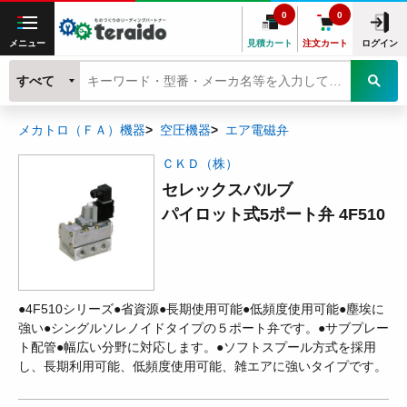
0
0
メニュー
見積カート
注文カート
ログイン
すべて
メカトロ（ＦＡ）機器
空圧機器
エア電磁弁
ＣＫＤ（株）
セレックスバルブ
パイロット式5ポート弁 4F510
●4F510シリーズ●省資源●長期使用可能●低頻度使用可能●塵埃に
強い●シングルソレノイドタイプの５ポート弁です。●サブプレー
ト配管●幅広い分野に対応します。●ソフトスプール方式を採用
し、長期利用可能、低頻度使用可能、雑エアに強いタイプです。