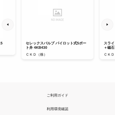
5
セレックスバルブ パイロット式5ポー
スライ
ト弁 4KB430
＋磁石 
ＣＫＤ（株）
ＣＫＤ
ご利用ガイド
利用環境確認