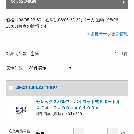
絞り込み検索
価格は08/05 23:30、在庫は08/06 22:22(メーカ在庫は08/06
16:05)時点の情報です
＞各種データ更新情報
1
対象商品数
1～1件
件
表示件数
30件表示
4F419-00-AC100V
セレックスバルブ パイロット式５ポート弁
４Ｆ４１９－００－ＡＣ１００Ｖ
標準価格（税抜）：
¥14,610
注文可能単位
数量
個