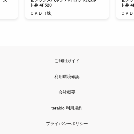
ーズ
セレックスバルブ パイロット式5ポー
セレッ
ト弁 4F520
ト弁 4
ＣＫＤ（株）
ＣＫＤ
ご利用ガイド
利用環境確認
会社概要
teraido 利用規約
プライバシーポリシー