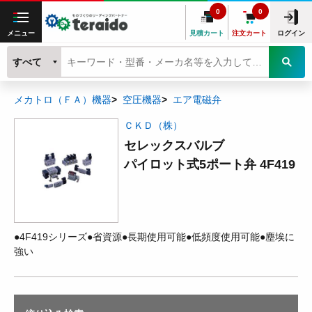
0
0
メニュー
見積カート
注文カート
ログイン
すべて
メカトロ（ＦＡ）機器
空圧機器
エア電磁弁
ＣＫＤ（株）
セレックスバルブ
パイロット式5ポート弁 4F419
●4F419シリーズ●省資源●長期使用可能●低頻度使用可能●塵埃に
強い