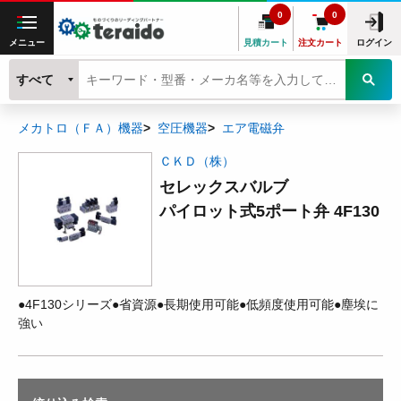
0
0
メニュー
見積カート
注文カート
ログイン
すべて
メカトロ（ＦＡ）機器
空圧機器
エア電磁弁
ＣＫＤ（株）
セレックスバルブ
パイロット式5ポート弁 4F130
●4F130シリーズ●省資源●長期使用可能●低頻度使用可能●塵埃に
強い