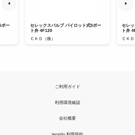
5ポー
セレックスバルブ パイロット式5ポー
セレッ
ト弁 4F120
ト弁 4
ＣＫＤ（株）
ＣＫＤ
ご利用ガイド
利用環境確認
会社概要
teraido 利用規約