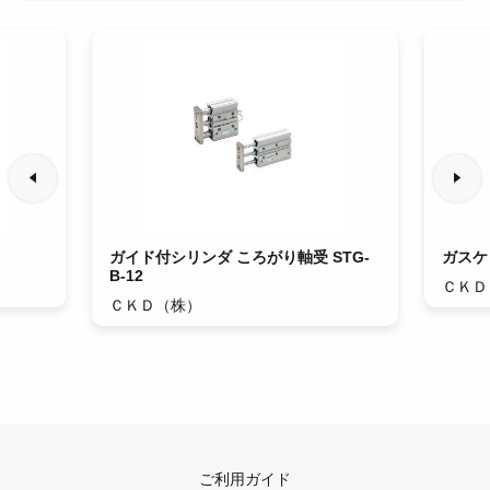
ガイド付シリンダ ころがり軸受 STG-
ガスケッ
B-12
ＣＫＤ
ＣＫＤ（株）
ご利用ガイド