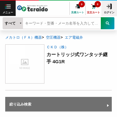
0
0
メニュー
見積カート
注文カート
ログイン
すべて
メカトロ（ＦＡ）機器
空圧機器
エア電磁弁
ＣＫＤ（株）
カートリッジ式ワンタッチ継
手 4G1R
絞り込み検索