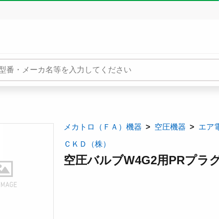
メカトロ（ＦＡ）機器
空圧機器
エア
ＣＫＤ（株）
空圧バルブW4G2用PRプラグ 4