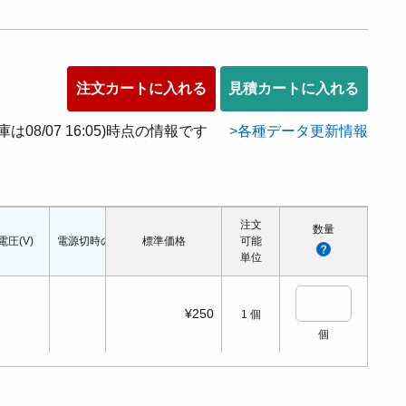
注文カートに入れる
見積カートに入れる
在庫は08/07 16:05)時点の情報です
各種データ更新情報
注文
数量
電圧(V)
電源切時の状態
標準価格
配管口の種類
配管ねじの呼び
可能
適応シリンダ径(Φ
単位
¥250
1
個
個