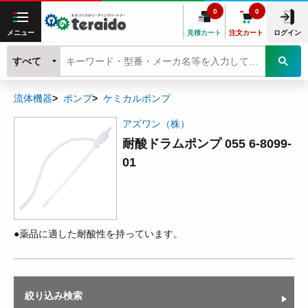
0
0
メニュー
見積カート
注文カート
ログイン
すべて
流体機器
ポンプ
ケミカルポンプ
アズワン（株）
耐酸ドラムポンプ 055 6-8099-
01
●薬品に適した耐酸性を持っています。
絞り込み検索