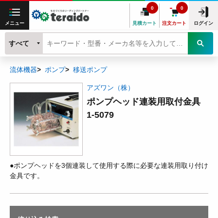
0
0
メニュー
見積カート
注文カート
ログイン
すべて
流体機器
ポンプ
移送ポンプ
アズワン（株）
ポンプヘッド連装用取付金具
1-5079
●ポンプヘッドを3個連装して使用する際に必要な連装用取り付け
金具です。