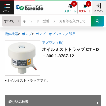
0
0
メニュー
見積カート
注文カート
ログイン
すべて
流体機器
ポンプ
ポンプ オプション／部品
アズワン（株）
オイルミストトラップ CT－D
－300 1-8787-12
●オイルミストトラップです。
絞り込み検索