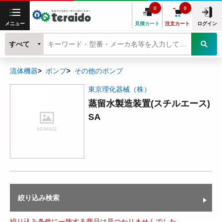
0
0
メニュー
見積カート
注文カート
ログイン
すべて
流体機器
ポンプ
その他のポンプ
東京理化器械（株）
蒸留水製造装置(スチルエース)
SA
絞り込み検索
絞り込み条件に一致する商品は見つかりませんでした。