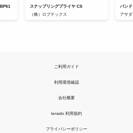
P61
スナップリングプライヤ CS
バンド
（株）ロブテックス
アサダ
ご利用ガイド
利用環境確認
会社概要
teraido 利用規約
プライバシーポリシー