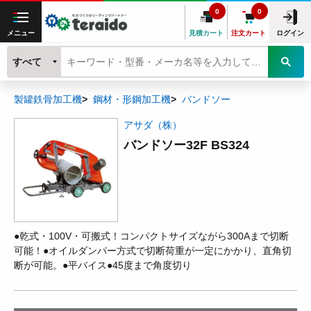
0
0
メニュー
見積カート
注文カート
ログイン
すべて
製罐鉄骨加工機
鋼材・形鋼加工機
バンドソー
アサダ（株）
バンドソー32F BS324
●乾式・100V・可搬式！コンパクトサイズながら300Aまで切断
可能！●オイルダンパー方式で切断荷重が一定にかかり、直角切
断が可能。●平バイス●45度まで角度切り