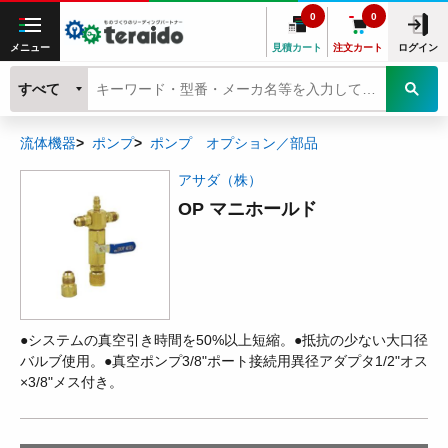
0
0
メニュー
見積カート
注文カート
ログイン
すべて
流体機器
ポンプ
ポンプ オプション／部品
アサダ（株）
OP マニホールド
●システムの真空引き時間を50%以上短縮。●抵抗の少ない大口径
バルブ使用。●真空ポンプ3/8"ポート接続用異径アダプタ1/2"オス
×3/8"メス付き。