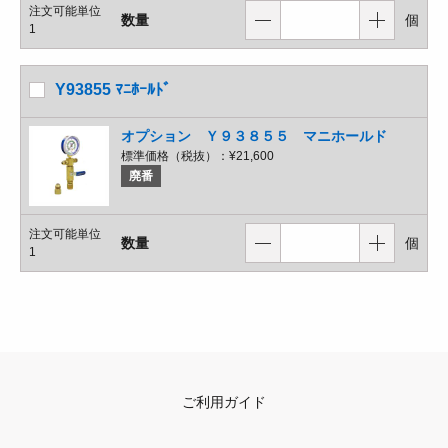
注文可能単位
数量
個
1
Y93855 ﾏﾆﾎｰﾙﾄﾞ
オプション Ｙ９３８５５ マニホールド
標準価格（税抜）：
¥21,600
廃番
注文可能単位
数量
個
1
ご利用ガイド