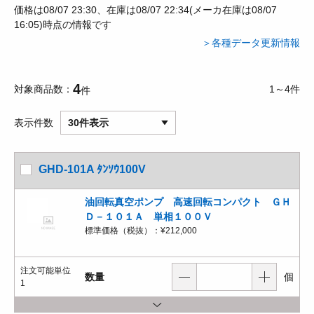
価格は08/07 23:30、在庫は08/07 22:34(メーカ在庫は08/07
16:05)時点の情報です
＞各種データ更新情報
4
対象商品数
1～4件
件
表示件数
30件表示
GHD-101A ﾀﾝｿｳ100V
油回転真空ポンプ 高速回転コンパクト ＧＨ
Ｄ－１０１Ａ 単相１００Ｖ
標準価格（税抜）：
¥212,000
注文可能単位
数量
個
1