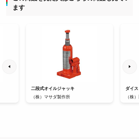
ます
二段式オイルジャッキ
ダイス 
（株）マサダ製作所
（株）