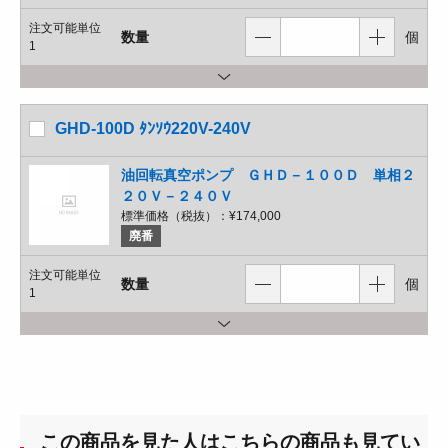
注文可能単位
数量
個
1
GHD-100D ﾀﾝｿｳ220V-240V
油回転真空ポンプ ＧＨＤ－１００Ｄ 単相２
２０Ｖ－２４０Ｖ
標準価格（税抜）：
¥174,000
廃番
注文可能単位
数量
個
1
この商品を見た人はこちらの商品も見てい