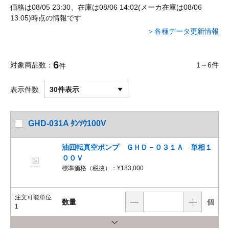
価格は08/05 23:30、在庫は08/06 14:02(メーカ在庫は08/06
13:05)時点の情報です
＞各種データ更新情報
6
対象商品数
1～6件
件
表示件数
30件表示
GHD-031A ﾀﾝｿｳ100V
油回転真空ポンプ ＧＨＤ－０３１Ａ 単相１
００Ｖ
標準価格（税抜）：
¥183,000
注文可能単位
数量
個
1