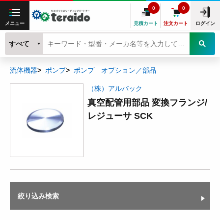
0
0
メニュー
見積カート
注文カート
ログイン
すべて
流体機器
ポンプ
ポンプ オプション／部品
（株）アルバック
真空配管用部品 変換フランジ/
レジューサ SCK
絞り込み検索