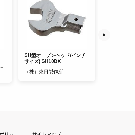
SH型オープンヘッド(インチ
SH型オープ
サイズ) SH10DX
サイズ) SH1
ョ
（株）東日製作所
（株）東日
ポリシー
サイトマップ