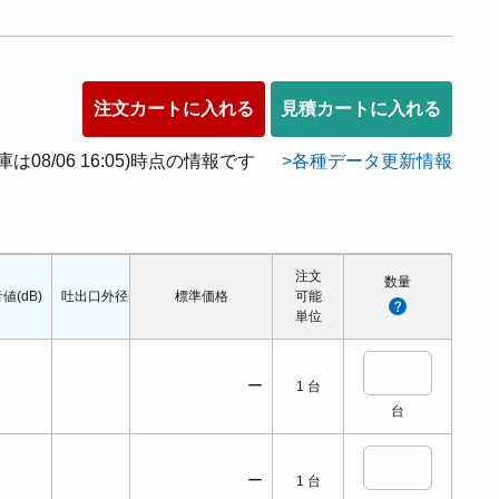
注文カートに入れる
見積カートに入れる
在庫は08/06 16:05)時点の情報です
各種データ更新情報
注文
数量
値(dB)
吐出口外径(mm)
標準価格
回転数(min-1)
可能
単位
ー
1
台
台
ー
1
台