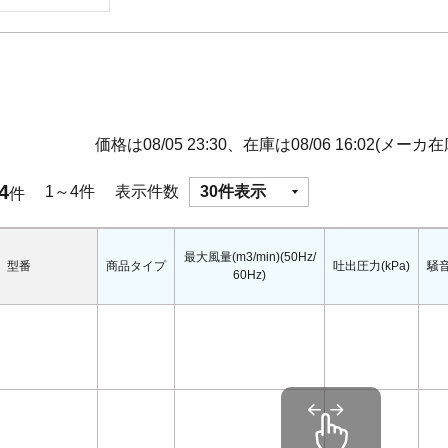
価格は08/05 23:30、在庫は08/06 16:02(メーカ
4
1～4件
表示件数
30件表示
件
最大風量(m3/min)(50Hz/
型番
商品タイプ
吐出圧力(kPa)
騒音
60Hz)