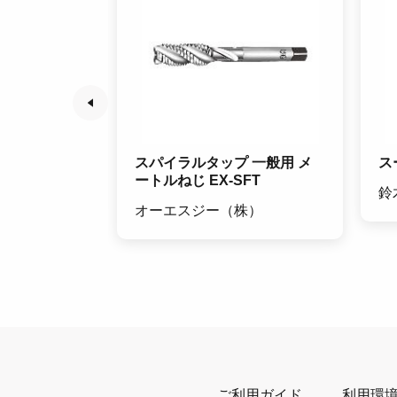
TD
スパイラルタップ 一般用 メ
ス
ートルねじ EX-SFT
所
鈴
オーエスジー（株）
ご利用ガイド
利用環