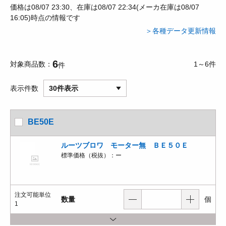
価格は08/07 23:30、在庫は08/07 22:34(メーカ在庫は08/07
16:05)時点の情報です
＞各種データ更新情報
6
対象商品数
1～6件
件
表示件数
30件表示
BE50E
ルーツブロワ モーター無 ＢＥ５０Ｅ
標準価格（税抜）：
ー
注文可能単位
数量
個
1