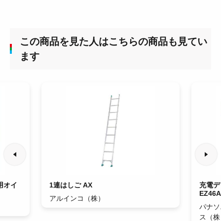
この商品を見た人はこちらの商品も見てい
ます
用オイ
1連はしご AX
充電デ
EZ46
アルインコ（株）
パナソ
ス（株