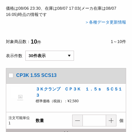
価格は08/06 23:30、在庫は08/07 17:03(メーカ在庫は08/07
16:05)時点の情報です
＞各種データ更新情報
10
対象商品数
1～10件
件
表示件数
30件表示
CP3K 1.5S SCS13
３Ｋクランプ ＣＰ３Ｋ １．５ｓ ＳＣＳ１
３
標準価格（税抜）：
¥2,580
注文可能単位
数量
個
1