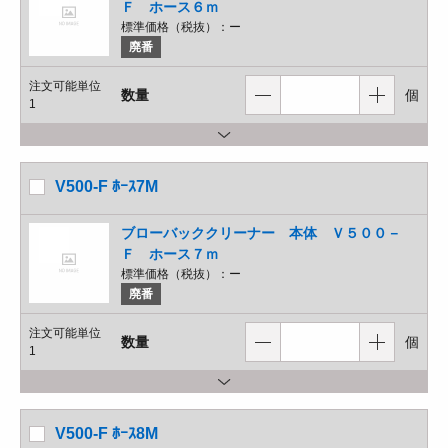
Ｆ ホース６ｍ
標準価格（税抜）：
ー
廃番
注文可能単位
数量
個
1
V500-F ﾎｰｽ7M
ブローバッククリーナー 本体 Ｖ５００－
Ｆ ホース７ｍ
標準価格（税抜）：
ー
廃番
注文可能単位
数量
個
1
V500-F ﾎｰｽ8M