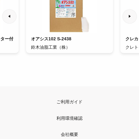
ーター付
オアシス102 S-2438
クレカ
鈴木油脂工業（株）
クレト
ご利用ガイド
利用環境確認
会社概要