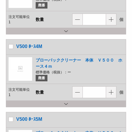
廃番
注文可能単位
数量
個
1
V500 ﾎｰｽ4M
ブローバッククリーナー 本体 Ｖ５００ ホ
ース４ｍ
標準価格（税抜）：
ー
廃番
注文可能単位
数量
個
1
V500 ﾎｰｽ5M