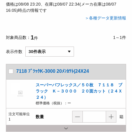
価格は08/08 23:20、在庫は08/07 22:34(メーカ在庫は08/07
16:05)時点の情報です
＞各種データ更新情報
1
対象商品数
1～1件
件
表示件数
30件表示
7118 ﾌﾞﾗｯｸK-3000 20ﾒﾝｶﾂﾄ(24X24
スーパーバフレックス／５０枚 ７１１８ ブ
ラック Ｋ－３０００ ２０面カット（２４Ｘ
２４）
標準価格（税抜）：
ー
注文可能単位
数量
箱
1