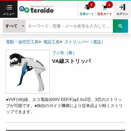
0
0
メニュー
見積カート
注文カート
ログイン
すべて
電動・油空圧工具
電設工具
ストリッパー（電設）
フジ矢（株）
VA線ストリッパ
●VVF(VA)線、エコ電線(600V EEF/F)φ2.0x2芯、3芯のストリッ
プが可能です。●独自のガイド機構により従来品より軽くストリ
ップできます。