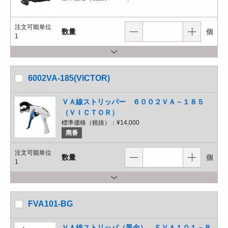
注文可能単位
数量
個
1
6002VA-185(VICTOR)
ＶＡ線ストリッパー ６００２ＶＡ－１８５
（ＶＩＣＴＯＲ）
標準価格（税抜）：
¥14,000
廃番
注文可能単位
数量
個
1
FVA101-BG
ＶＡ線ストリッパ（黒金） ＦＶＡ１０１－Ｂ