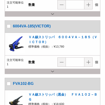
注文可能単位
数量
個
1
6004VA-185(VICTOR)
ＶＡ線ストリッパ ６００４ＶＡ－１８５（Ｖ
ＩＣＴＯＲ）
標準価格（税抜）：
¥13,780
注文可能単位
数量
個
1
FVA102-BG
ＶＡ線ストリッパ（黒金） ＦＶＡ１０２－Ｂ
Ｇ
標準価格（税抜）：
¥18,600