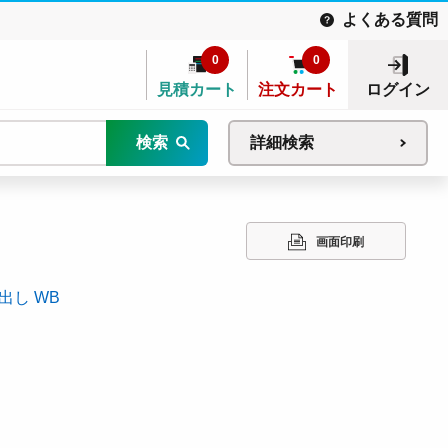
よくある質問
0
0
見積カート
注文カート
ログイン
検索
詳細検索
画面印刷
出し WB