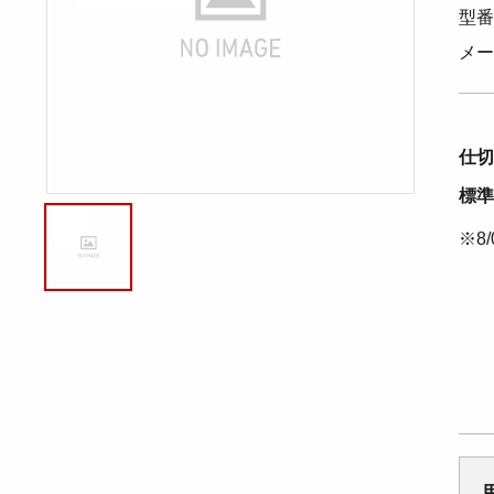
型番
メー
仕切
標準
※8