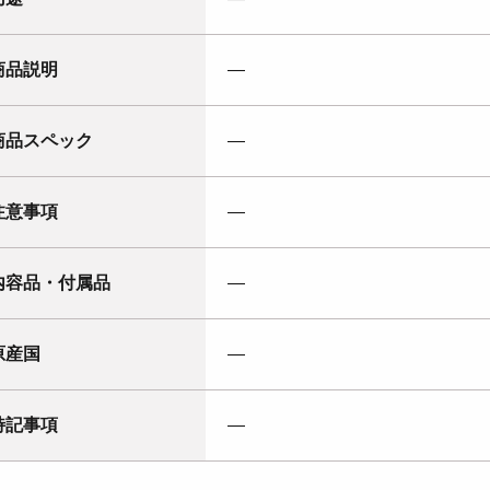
商品説明
―
商品スペック
―
注意事項
―
内容品・付属品
―
原産国
―
特記事項
―