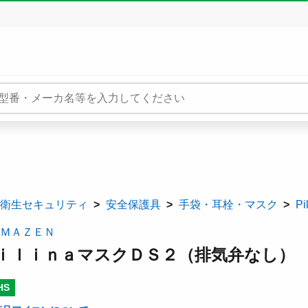
衛生セキュリティ
安全保護具
手袋・耳栓・マスク
P
ＭＡＺＥＮ
ｉｌｉｎａマスクＤＳ２（排気弁なし）
HS