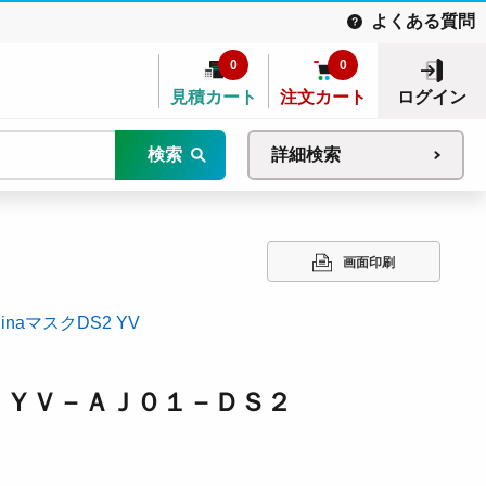
よくある質問
0
0
見積カート
注文カート
ログイン
検索
詳細検索
画面印刷
ilinaマスクDS2 YV
 ＹＶ－ＡＪ０１－ＤＳ２