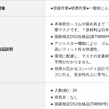
用途
●溶接作業●研磨作業●一般粉じん
本体部分～ゴムや留め具まで「
塵マスクです。＊原材料は日本
国家検定DS2合格品(第TM8
アジャスター機能により、ゴム
商品説明
高いフィット性＆快適性。
環境に配慮し、マスクの全素材
手間がかかりません。
視界が広がるコンパクト設計で
ズに行え、安全性向上に寄与し
入数(枚)：20
排気弁：なし
国家検定DS2合格品(TM899号)