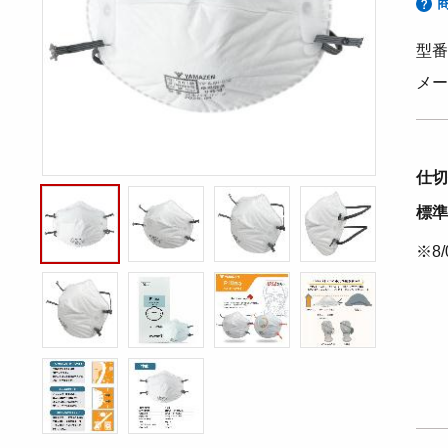
型番：
メー
仕切
標準
※8